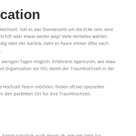
ocation
Hochzeit. Soll es das Standesamt um die Ecke sein, eine
chiff oder etwas weiter weg? Viele Verliebte wählen
dig oder der Karibik, zieht es Paare immer öfter nach
g.
von wenigen Tagen möglich. Erfahrene Agenturen, wie etwa
nd Organisation vor Ort, damit der Traumhochzeit in der
e Hochzeit feiern möchten, finden oft bei speziellen
n den perfekten Ort für ihre Traumhochzeit.
 hängt natürlich auch davon ab, wie viel Geld zur