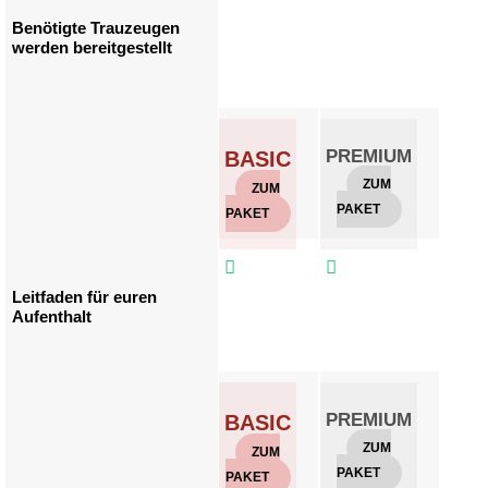
Benötigte Trauzeugen
werden bereitgestellt
PREMIUM
GO
BASIC
ZUM
Z
ZUM
PAKET
PAKE
PAKET



Leitfaden für euren
Aufenthalt
PREMIUM
GO
BASIC
ZUM
Z
ZUM
PAKET
PAKE
PAKET