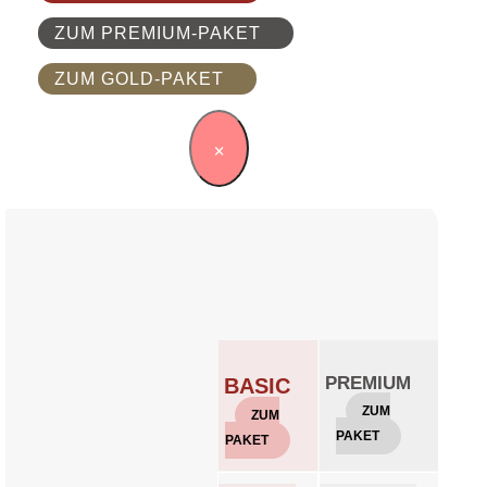
ZUM PREMIUM-PAKET
ZUM GOLD-PAKET
×
PREMIUM
GO
BASIC
ZUM
Z
ZUM
PAKET
PAKE
PAKET