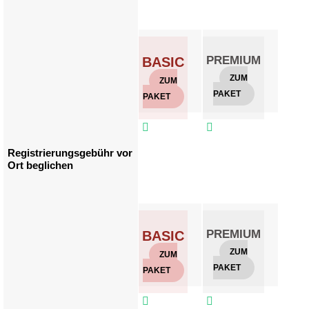
PREMIUM
GO
BASIC
ZUM
Z
ZUM
PAKET
PAKE
PAKET



Registrierungsgebühr vor
Ort beglichen
PREMIUM
GO
BASIC
ZUM
Z
ZUM
PAKET
PAKE
PAKET


