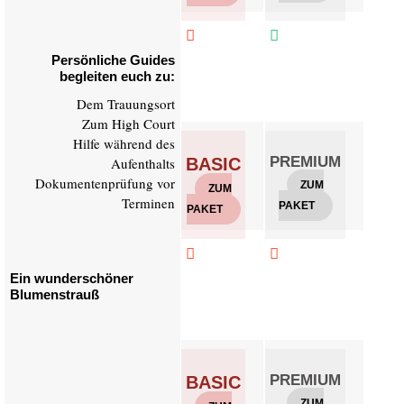



Persönliche Guides
begleiten euch zu:
Dem Trauungsort
Zum High Court
Hilfe während des
PREMIUM
GO
Aufenthalts
BASIC
Dokumentenprüfung vor
ZUM
Z
ZUM
Terminen
PAKET
PAKE
PAKET



Ein wunderschöner
Blumenstrauß
PREMIUM
GO
BASIC
ZUM
Z