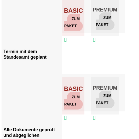
PREMIUM
GO
BASIC
ZUM
Z
ZUM
PAKET
PAKE
PAKET



Termin mit dem
Standesamt geplant
PREMIUM
GO
BASIC
ZUM
Z
ZUM
PAKET
PAKE
PAKET



Alle Dokumente geprüft
und abgeglichen