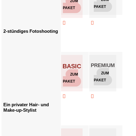
ZUM
PAKET
PAKE
PAKET



2-stündiges Fotoshooting
PREMIUM
GO
BASIC
ZUM
Z
ZUM
PAKET
PAKE
PAKET



Ein privater Hair- und
Make-up-Stylist