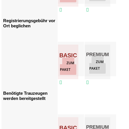



Registrierungsgebühr vor
Ort beglichen
PREMIUM
GO
BASIC
ZUM
Z
ZUM
PAKET
PAKET
PAKET



Benötigte Trauzeugen
werden bereitgestellt
PREMIUM
GO
BASIC