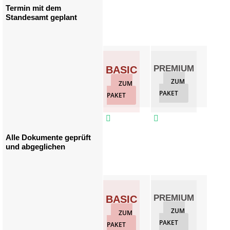
Termin mit dem
Standesamt geplant
PREMIUM
GO
BASIC
ZUM
Z
ZUM
PAKET
PAKET
PAKET



Alle Dokumente geprüft
und abgeglichen
PREMIUM
GO
BASIC
ZUM
Z
ZUM
PAKET
PAKET
PAKET