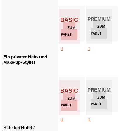
PREMIUM
GO
BASIC
ZUM
Z
ZUM
PAKET
PAKET
PAKET



Ein privater Hair- und
Make-up-Stylist
PREMIUM
GO
BASIC
ZUM
Z
ZUM
PAKET
PAKET
PAKET



Hilfe bei Hotel-/