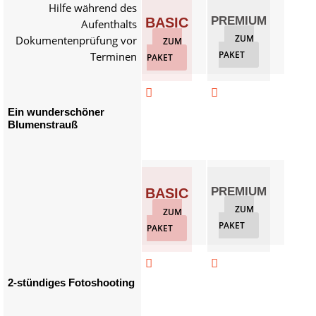
Hilfe während des
PREMIUM
GO
BASIC
Aufenthalts
ZUM
Z
Dokumentenprüfung vor
ZUM
PAKET
PAKET
Terminen
PAKET



Ein wunderschöner
Blumenstrauß
PREMIUM
GO
BASIC
ZUM
Z
ZUM
PAKET
PAKET
PAKET



2-stündiges Fotoshooting