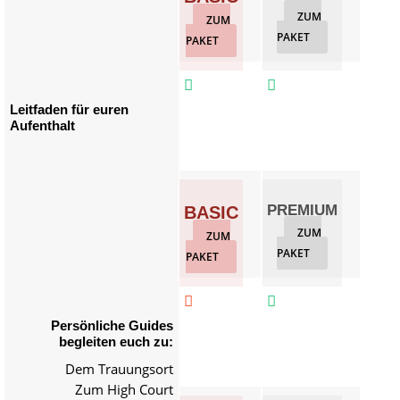
ZUM
Z
ZUM
PAKET
PAKET
PAKET



Leitfaden für euren
Aufenthalt
PREMIUM
GO
BASIC
ZUM
Z
ZUM
PAKET
PAKET
PAKET



Persönliche Guides
begleiten euch zu:
Dem Trauungsort
Zum High Court